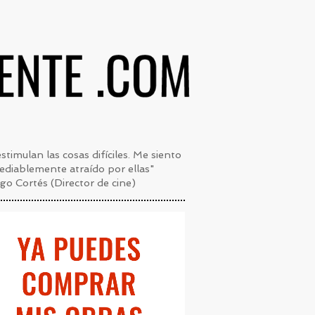
stimulan las cosas difíciles. Me siento
ediablemente atraído por ellas"
go Cortés (Director de cine)