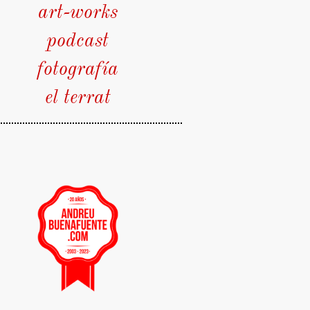
art-works
podcast
fotografía
el terrat