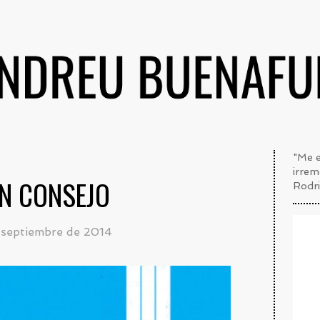
"Me e
irrem
N CONSEJO
Rodri
 septiembre de 2014