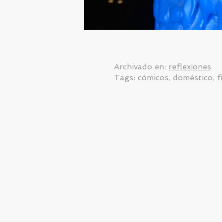
Archivado en:
reflexiones
Tags:
cómicos
,
doméstico
,
f