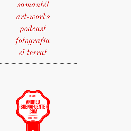
samanté!
art-works
podcast
fotografía
el terrat