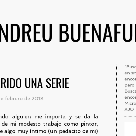
"Bus
en si
RIDO UNA SERIE
encon
pero 
Busca
enco
de febrero de 2018
Micr
AJO
ndo alguien me importa y se da la
o de mi modesto trabajo como pintor,
de algo muy íntimo (un pedacito de mi)