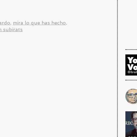
pardo
,
mira lo que has hecho
,
n subirats