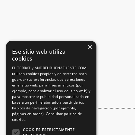
×
Ese sitio web utiliza
cookies
EL TERRAT y ANDREUBUENAFUENTE.COM
utilizan cookies propias y de terceros para
guardar tus preferencias que selecciones
en el sitio web, para fines analíticos (por
ejemplo, para analizar el uso del sitio web) y
para mostrarte publicidad personalizada en
base a un perfil elaborado a partir de tus
hábitos de navegación (por ejemplo,
páginas visitadas).
Consultar política de
cookies.
COOKIES ESTRICTAMENTE