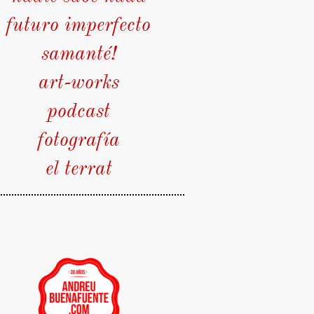
futuro imperfecto
samanté!
art-works
podcast
fotografía
el terrat