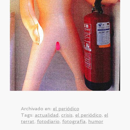
Archivado en:
el periódico
Tags:
actualidad
,
crisis
,
el periódico
,
el
terrat
,
fotodiario
,
fotografía
,
humor