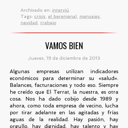
Archivado en:
interviú
Tags:
crisis
,
el berenjenal
,
mensajes
,
navidad
,
trabajo
VAMOS BIEN
Jueves, 19 de diciembre de 2013
Algunas empresas utilizan indicadores
económicos para determinar su «salud».
Balances, facturaciones y todo eso. Siempre
he creído que El Terrat, la nuestra, es otra
cosa. Nos ha dado cobijo desde 1989 y
ahora, como toda empresa de vecino, lucha
por tirar adelante en las agitadas y frías
aguas de la realidad. Hay pasión, hay
orgullo, hay dignidad, hay talento y hay