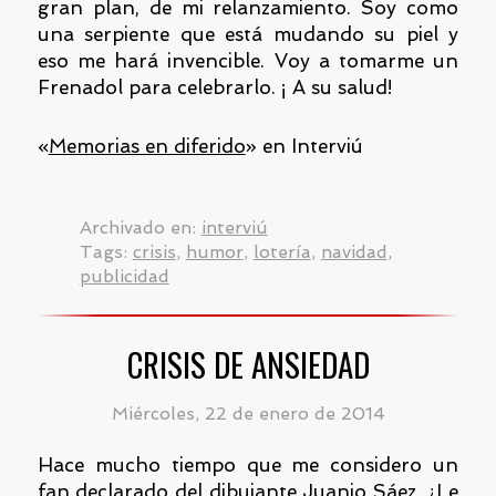
gran plan, de mi relanzamiento. Soy como
una serpiente que está mudando su piel y
eso me hará invencible. Voy a tomarme un
Frenadol para celebrarlo. ¡ A su salud!
«
Memorias en diferido
» en Interviú
Archivado en:
interviú
Tags:
crisis
,
humor
,
lotería
,
navidad
,
publicidad
CRISIS DE ANSIEDAD
Miércoles, 22 de enero de 2014
Hace mucho tiempo que me considero un
fan declarado del dibujante Juanjo Sáez. ¿Le