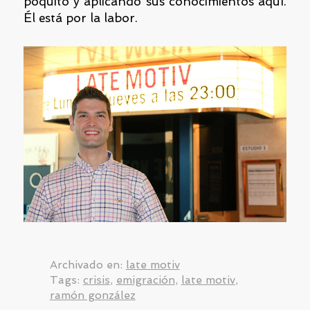
poquito y aplicando sus conocimientos aquí.
Él está por la labor.
Archivado en:
late motiv
Tags:
crisis
,
emigración
,
late motiv
,
ramón gonzález