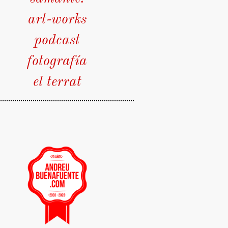
art-works
podcast
fotografía
el terrat