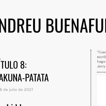
"Cuan
escri
TULO 8:
hago 
Jerry
AKUNA-PATATA
8 de julio de 2021