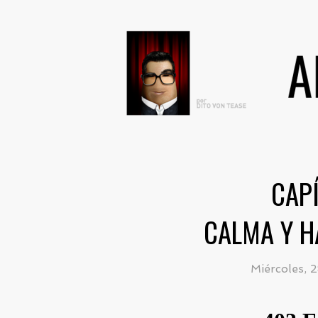
CAPÍ
CALMA Y H
Miércoles, 2