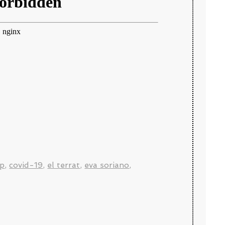
op
,
covid-19
,
el terrat
,
eva soriano
,