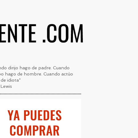
do dirijo hago de padre. Cuando
bo hago de hombre. Cuando actúo
de idiota"
 Lewis