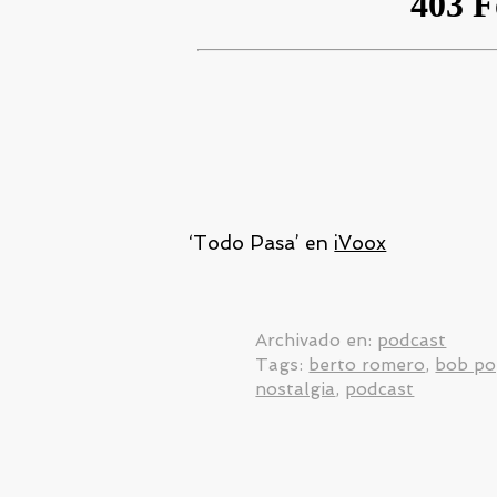
‘Todo Pasa’ en
iVoox
Archivado en:
podcast
Tags:
berto romero
,
bob p
nostalgia
,
podcast