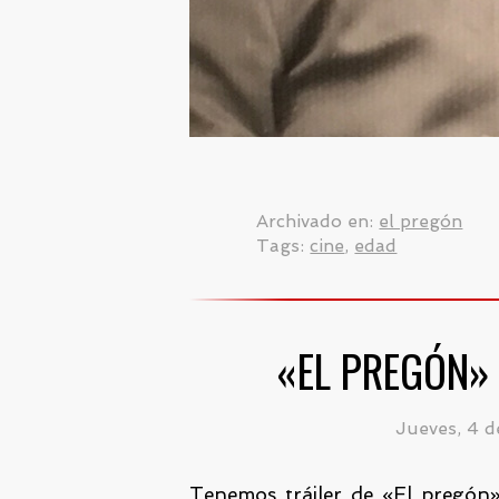
Archivado en:
el pregón
Tags:
cine
,
edad
«EL PREGÓN» 
Jueves, 4 d
Tenemos tráiler de «El pregón»