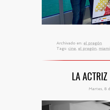
Archivado en:
el pregón
Tags:
cine
,
el pregón
,
miami
LA ACTRIZ
Martes, 8 