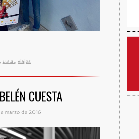
,
u.s.a.
,
viajes
 BELÉN CUESTA
de marzo de 2016