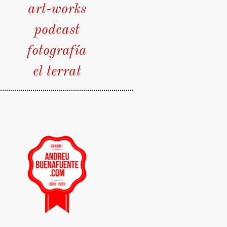
art-works
podcast
fotografía
el terrat