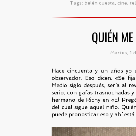
Tags:
belén cuesta
,
cine
,
te
QUIÉN ME 
Martes, 1 
Hace cincuenta y un años yo 
observador. Eso dicen. «Se fij
Medio siglo después, sería al re
serio, con gafas trasnochadas 
hermano de Richy en «El Pregó
del cual sigue aquel niño. Quié
puede pronosticar eso y ahí está 