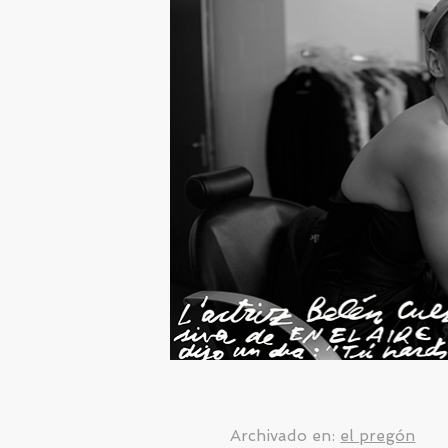
Archivado en:
el pregón