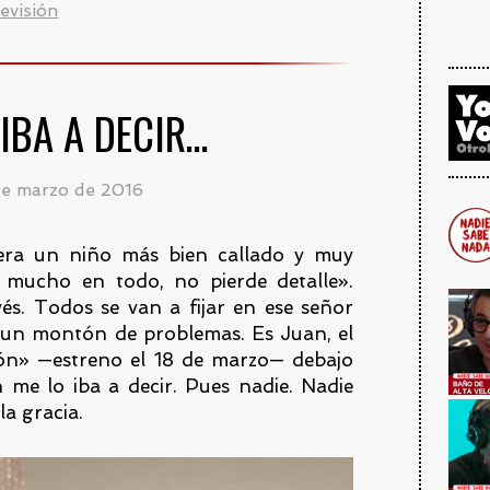
levisión
IBA A DECIR…
de marzo de 2016
era un niño más bien callado y muy
a mucho en todo, no pierde detalle».
vés. Todos se van a fijar en ese señor
y un montón de problemas. Es Juan, el
n» —estreno el 18 de marzo— debajo
n me lo iba a decir. Pues nadie. Nadie
la gracia.