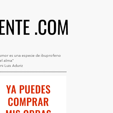
umor es una especie de ibuprofeno
el alma"
i Luis Aduriz